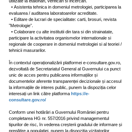
utilizate la etalonari, verificari si incercari.
• Asistenta tehnica in domeniul metrologiei, participarea la
evaluarea / auditarea laboratoarelor acreditate.
• Editare de lucrari de specialitate: carti, brosuri, revista
"Metrologie".
• Colaborare cu alte institutii din tara si din strainatate,
participare la activitatea organismelor internationale si
regionale de cooperare in domeniul metrologiei si al teoriei /
tehnicii masurarilor.
În contextul operaționalizării platformei e-consultare.gov.ro,
dezvoltată de Secretariatul General al Guvernului ca punct
unic de acces pentru publicarea informațiilor și
documentelor aferente transparenței decizionale și accesul
la informațiile de interes public, punem la dispoziția celor
interesați un link către platforma
https://e-
consultare.gov.ro/
Conform unei hotărâri a Guvernului României pentru
completarea HG nr. 557/2016 privind managementul
tipurilor de risc, în vederea creșterii gradului de informare și
pregătire a populației, punem la dispoziția vizitatorilor