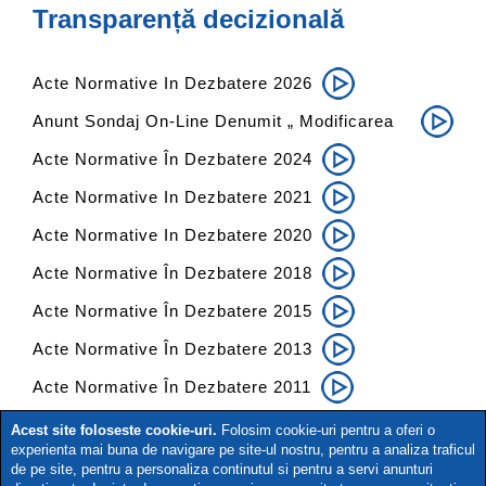
Transparență decizională
Acte Normative In Dezbatere 2026
Anunt Sondaj On-Line Denumit „ Modificarea
Anexei Nr. 3 La HG Nr. 712/2009 - LT 2009 "
Acte Normative În Dezbatere 2024
Acte Normative In Dezbatere 2021
Acte Normative In Dezbatere 2020
Acte Normative În Dezbatere 2018
Acte Normative În Dezbatere 2015
Acte Normative În Dezbatere 2013
Acte Normative În Dezbatere 2011
Raport BRML transparenta decizionala 2025
Acest site foloseste cookie-uri.
Folosim cookie-uri pentru a oferi o
Raport BRML transparenta decizionala 2024
experienta mai buna de navigare pe site-ul nostru, pentru a analiza traficul
Raport BRML transparenta decizionala 2023
de pe site, pentru a personaliza continutul si pentru a servi anunturi