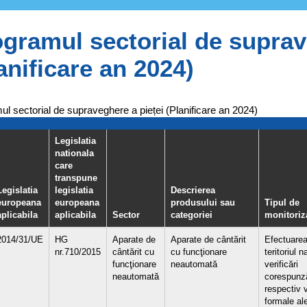
gramul sectorial de suprav
anificare an 2024)
l sectorial de supraveghere a pieței (Planificare an 2024)
Legislatia
nationala
care
transpune
Legislatia
legislatia
Descrierea
europeana
europeana
produsului sau
Tipul de
aplicabila
aplicabila
Sector
categoriei
monitoriz
2014/31/UE
HG
Aparate de
Aparate de cântărit
Efectuarea
nr.710/2015
cântărit cu
cu funcţionare
teritoriul n
funcţionare
neautomată
verificări
neautomată
corespunză
respectiv v
formale al