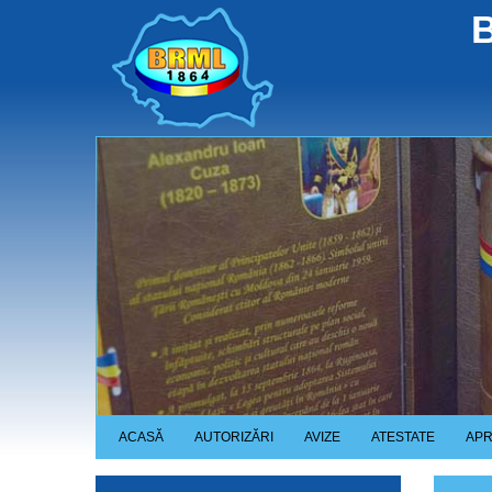
Skip
B
to
main
content
ACASĂ
AUTORIZĂRI
AVIZE
ATESTATE
APR