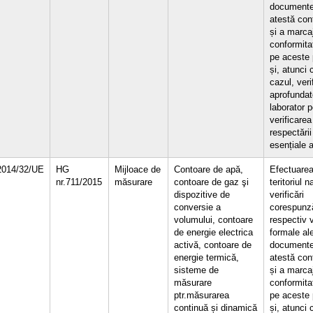
documente
atestă con
și a marca
conformita
pe aceste
și, atunci
cazul, verif
aprofundat
laborator p
verificarea
respectării
esențiale a
2014/32/UE
HG
Mijloace de
Contoare de apă,
Efectuarea
nr.711/2015
măsurare
contoare de gaz şi
teritoriul n
dispozitive de
verificări
conversie a
corespunză
volumului, contoare
respectiv v
de energie electrica
formale al
activă, contoare de
documente
energie termică,
atestă con
sisteme de
și a marca
măsurare
conformita
ptr.măsurarea
pe aceste
continuă și dinamică
și, atunci