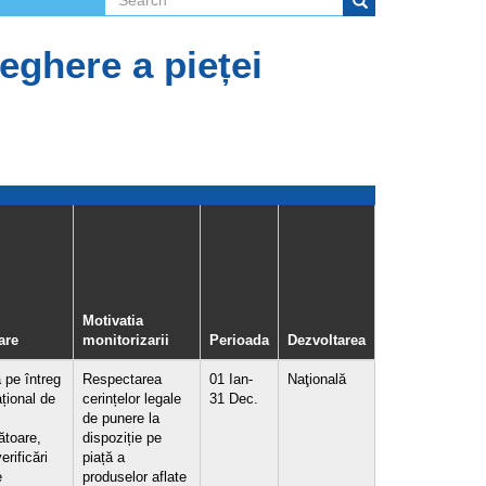
Search form
Search
eghere a pieței
Motivatia
are
monitorizarii
Perioada
Dezvoltarea
 pe întreg
Respectarea
01 Ian-
Naţională
ațional de
cerințelor legale
31 Dec.
de punere la
toare,
dispoziție pe
erificări
piață a
e
produselor aflate