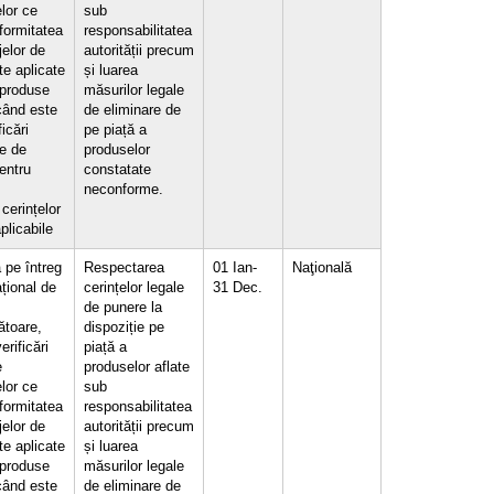
lor ce
sub
formitatea
responsabilitatea
jelor de
autorității precum
te aplicate
și luarea
 produse
măsurilor legale
 când este
de eliminare de
icări
pe piață a
e de
produselor
entru
constatate
neconforme.
 cerințelor
plicabile
 pe întreg
Respectarea
01 Ian-
Naţională
ațional de
cerințelor legale
31 Dec.
de punere la
toare,
dispoziție pe
erificări
piață a
e
produselor aflate
lor ce
sub
formitatea
responsabilitatea
jelor de
autorității precum
te aplicate
și luarea
 produse
măsurilor legale
 când este
de eliminare de