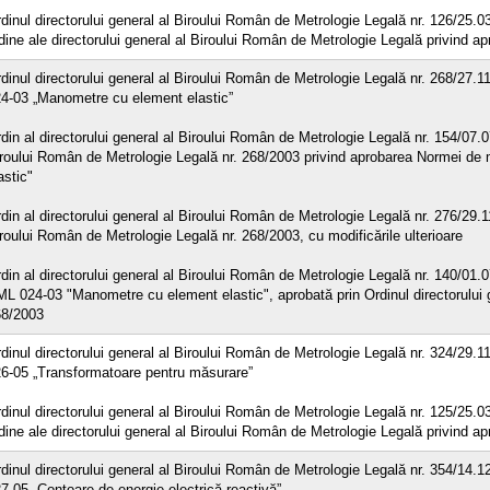
dinul directorului general al Biroului Român de Metrologie Legală nr. 126/25.0
dine ale directorului general al Biroului Român de Metrologie Legală privind a
dinul directorului general al Biroului Român de Metrologie Legală nr. 268/27.
4-03 „Manometre cu element elastic”
din al directorului general al Biroului Român de Metrologie Legală nr. 154/07.0
roului Român de Metrologie Legală nr. 268/2003 privind aprobarea Normei de
astic"
din al directorului general al Biroului Român de Metrologie Legală nr. 276/29.1
roului Român de Metrologie Legală nr. 268/2003, cu modificările ulterioare
din al directorului general al Biroului Român de Metrologie Legală nr. 140/01
L 024-03 "Manometre cu element elastic", aprobată prin Ordinul directorului 
8/2003
dinul directorului general al Biroului Român de Metrologie Legală nr. 324/29.
6-05 „Transformatoare pentru măsurare”
dinul directorului general al Biroului Român de Metrologie Legală nr. 125/25.0
dine ale directorului general al Biroului Român de Metrologie Legală privind a
dinul directorului general al Biroului Român de Metrologie Legală nr. 354/14.
7-05 „Contoare de energie electrică reactivă”