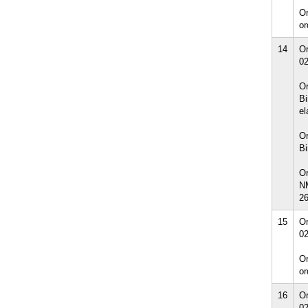
Or
or
14
Or
02
Or
Bi
el
Or
Bi
Or
NM
26
15
Or
02
Or
or
16
Or
02