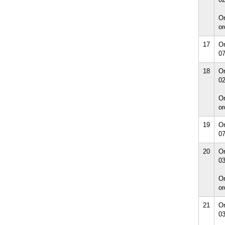
Or
or
17
Or
07
18
Or
02
Or
or
19
Or
07
20
Or
03
Or
or
21
Or
03