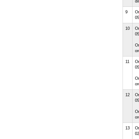
di
9
Or
05
10
Or
05
Or
or
11
Or
05
Or
or
12
Or
05
Or
or
13
Or
02