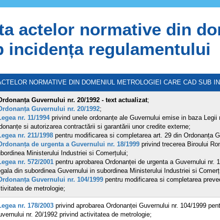
ta actelor normative din d
 incidența regulamentului
 ACTELOR NORMATIVE DIN DOMENIUL METROLOGIEI CARE CAD SUB IN
Ordonanța Guvernului nr. 20/1992 - text actualizat
;
Ordonanța Guvernului nr. 20/1992
;
Legea nr. 11/1994
privind unele ordonanțe ale Guvernului emise in baza Legii n
donanțe si autorizarea contractării si garantării unor credite externe;
Legea nr. 211/1998
pentru modificarea si completarea art. 29 din Ordonanța Guv
Ordonanța de urgenta a Guvernului nr. 18/1999
privind trecerea Biroului R
bordinea Ministerului Industriei si Comerțului;
Legea nr. 572/2001
pentru aprobarea Ordonanței de urgenta a Guvernului nr. 1
gala din subordinea Guvernului in subordinea Ministerului Industriei si Comerțu
Ordonanța Guvernului nr. 104/1999
pentru modificarea si completarea preved
tivitatea de metrologie;
Legea nr. 178/2003
privind aprobarea Ordonanței Guvernului nr. 104/1999 pent
vernului nr. 20/1992 privind activitatea de metrologie;