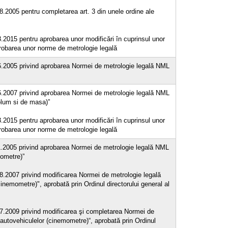
08.2005 pentru completarea art. 3 din unele ordine ale
3.2015 pentru aprobarea unor modificări în cuprinsul unor
probarea unor norme de metrologie legală
06.2005 privind aprobarea Normei de metrologie legală NML
06.2007 privind aprobarea Normei de metrologie legală NML
olum si de masa)”
3.2015 pentru aprobarea unor modificări în cuprinsul unor
probarea unor norme de metrologie legală
11.2005 privind aprobarea Normei de metrologie legală NML
mometre)”
08.2007 privind modificarea Normei de metrologie legală
nemometre)", aprobată prin Ordinul directorului general al
.07.2009 privind modificarea şi completarea Normei de
autovehiculelor (cinemometre)“, aprobată prin Ordinul