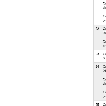
Or
di
Or
or
22
Or
07
Or
or
23
Or
03
24
Or
01
Or
di
Or
or
25
Or