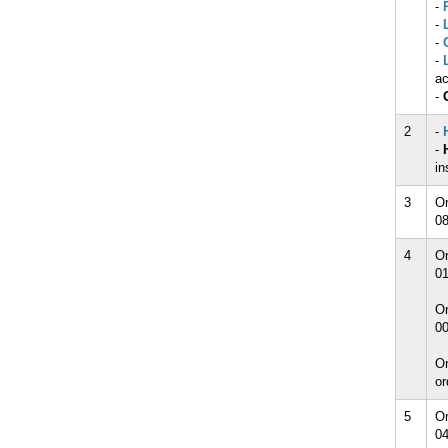
-
-
-
-
ac
-
2
-
-
in
3
Or
08
4
Or
01
Or
00
Or
or
5
Or
04