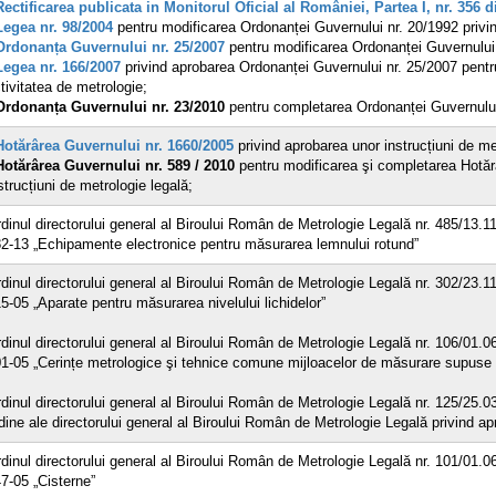
Rectificarea publicata in Monitorul Oficial al României, Partea I, nr. 356 
Legea nr. 98/2004
pentru modificarea Ordonanței Guvernului nr. 20/1992 privin
Ordonanța Guvernului nr. 25/2007
pentru modificarea Ordonanței Guvernului n
Legea nr. 166/2007
privind aprobarea Ordonanței Guvernului nr. 25/2007 pentr
tivitatea de metrologie;
Ordonanța Guvernului nr. 23/2010
pentru completarea Ordonanței Guvernului n
Hotărârea Guvernului nr. 1660/2005
privind aprobarea unor instrucțiuni de me
Hotărârea Guvernului nr. 589 / 2010
pentru modificarea şi completarea Hotărâ
strucțiuni de metrologie legală;
dinul directorului general al Biroului Român de Metrologie Legală nr. 485/13.
2-13 „Echipamente electronice pentru măsurarea lemnului rotund”
dinul directorului general al Biroului Român de Metrologie Legală nr. 302/23.
5-05 „Aparate pentru măsurarea nivelului lichidelor”
dinul directorului general al Biroului Român de Metrologie Legală nr. 106/01.
1-05 „Cerințe metrologice şi tehnice comune mijloacelor de măsurare supuse co
dinul directorului general al Biroului Român de Metrologie Legală nr. 125/25.0
dine ale directorului general al Biroului Român de Metrologie Legală privind a
dinul directorului general al Biroului Român de Metrologie Legală nr. 101/01.
7-05 „Cisterne”