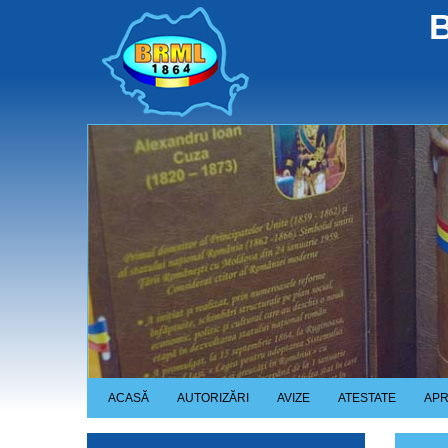
Skip
B
to
main
content
ACASĂ
AUTORIZĂRI
AVIZE
ATESTATE
APR