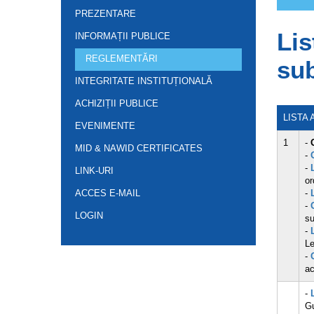
PREZENTARE
Lis
INFORMAȚII PUBLICE
REGLEMENTĂRI
sub
INTEGRITATE INSTITUȚIONALĂ
ACHIZIȚII PUBLICE
LISTA
EVENIMENTE
1
-
MID & NAWID CERTIFICATES
-
-
LINK-URI
or
ACCES E-MAIL
-
-
LOGIN
su
-
Le
-
ac
-
Gu