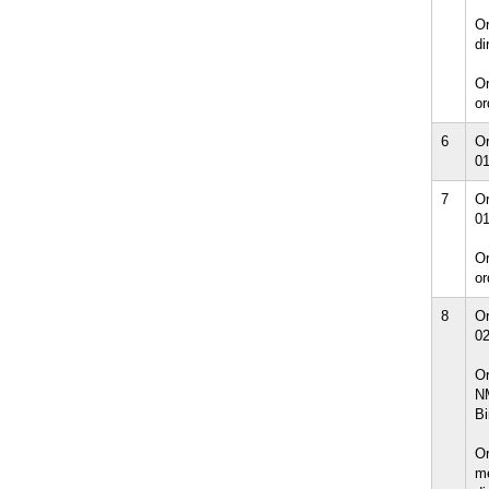
Or
di
Or
or
6
Or
01
7
Or
01
Or
or
8
Or
02
Or
NM
Bi
Or
me