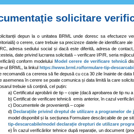
umentație solicitare verifi
olicitanții depun la o unitatea BRML unde doresc sa efectueze veri
ritorială) o cerere, care trebuie sa precizeze datele de identificare al
C, adresa sediului social și dacă este diferită, adresa de contact, 
esteia, date privind lucrarea solicitată – verificare I/P/R, seria mijlo
rificării) conform modelului
Model cerere de verificare tehnică
dis
te-ul BRML, la linkul
https://www.brml.ro/formulare-tip-descarcabil
 recomandă ca cererea să fie depusă cu cca 30 zile înainte de data la
 asemenea în cerere se poate comunica și data limită la care solicit
sarul trebuie să conțină, cel puțin:
a) Certificatul aprobării de tip – copie (dacă aprobarea de tip nu
b) Certificat de verificare tehnică emis anterior, în cazul verifică
c) Documentele de proveniență – copie
d)
Declarațiile privind dreptul de utilizare a programelor de 
model disponibil și la secțiunea Formulare descărcabile de pe si
tip-descarcabile/model declarație drepturi de utilizare progr
e) În cazul verificărilor tehnice după reparație, un document (proc