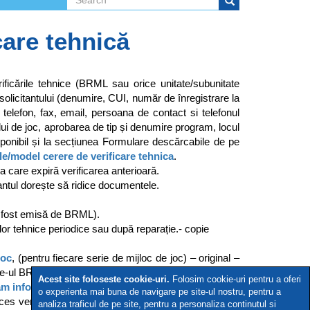
Search form
Search
care tehnică
ficările tehnice (BRML sau orice unitate/subunitate
e solicitantului (denumire, CUI, număr de înregistrare la
telefon, fax, email, persoana de contact si telefonul
cului de joc, aprobarea de tip și denumire program, locul
ponibil și la secțiunea Formulare descărcabile de pe
e/model cerere de verificare tehnica
.
 care expiră verificarea anterioară.
antul dorește să ridice documentele.
 a fost emisă de BRML).
rilor tehnice periodice sau după reparație.- copie
joc
, (pentru fiecare serie de mijloc de joc) – original –
te-ul BRML, la linkul
https://www.brml.ro/formulare-
Acest site foloseste cookie-uri.
Folosim cookie-uri pentru a oferi
am informatic
.
o experienta mai buna de navigare pe site-ul nostru, pentru a
es verbal, declarație, etc....) din care să rezulte cine
analiza traficul de pe site, pentru a personaliza continutul si