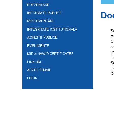
PREZENTARE
Doc
INFORMAȚII PUBLICE
REGLEMENTĂRI
INTEGRITATE INSTITUȚIONALĂ
S
te
ACHIZIȚII PUBLICE
OR
EVENIMENTE
ac
ve
MID & NAWID CERTIFICATES
si
LINK-URI
Se
De
ACCES E-MAIL
Do
LOGIN