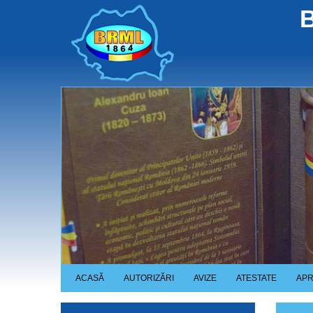
Skip
B
to
main
content
ACASĂ
AUTORIZĂRI
AVIZE
ATESTATE
APR