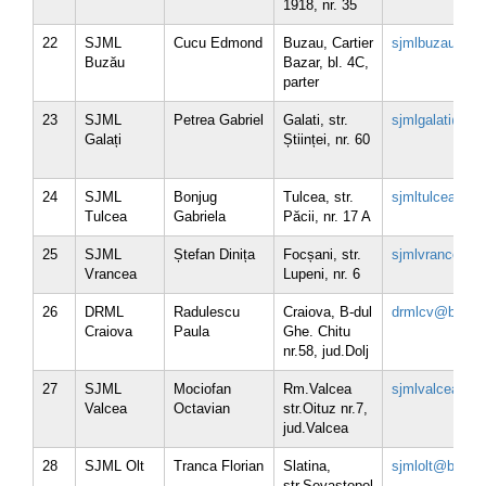
1918, nr. 35
22
SJML
Cucu Edmond
Buzau, Cartier
sjmlbuzau@brm
Buzău
Bazar, bl. 4C,
parter
23
SJML
Petrea Gabriel
Galati, str.
sjmlgalati@brm
Galați
Științei, nr. 60
24
SJML
Bonjug
Tulcea, str.
sjmltulcea@br
Tulcea
Gabriela
Păcii, nr. 17 A
25
SJML
Ștefan Dinița
Focșani, str.
sjmlvrancea@b
Vrancea
Lupeni, nr. 6
26
DRML
Radulescu
Craiova, B-dul
drmlcv@brml.r
Craiova
Paula
Ghe. Chitu
nr.58, jud.Dolj
27
SJML
Mociofan
Rm.Valcea
sjmlvalcea@br
Valcea
Octavian
str.Oituz nr.7,
jud.Valcea
28
SJML Olt
Tranca Florian
Slatina,
sjmlolt@brml.r
str.Sevastopol