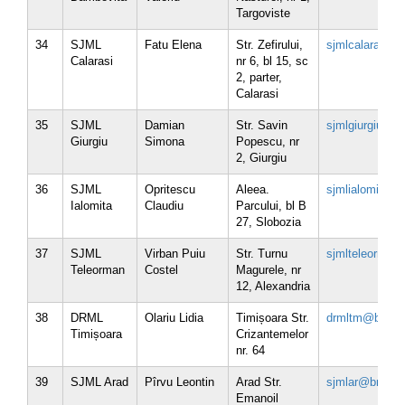
Targoviste
34
SJML
Fatu Elena
Str. Zefirului,
sjmlcalarasi@b
Calarasi
nr 6, bl 15, sc
2, parter,
Calarasi
35
SJML
Damian
Str. Savin
sjmlgiurgiu@br
Giurgiu
Simona
Popescu, nr
2, Giurgiu
36
SJML
Opritescu
Aleea.
sjmlialomita@b
Ialomita
Claudiu
Parcului, bl B
27, Slobozia
37
SJML
Virban Puiu
Str. Turnu
sjmlteleorman
Teleorman
Costel
Magurele, nr
12, Alexandria
38
DRML
Olariu Lidia
Timișoara Str.
drmltm@brml.r
Timișoara
Crizantemelor
nr. 64
39
SJML Arad
Pîrvu Leontin
Arad Str.
sjmlar@brml.r
Emanoil