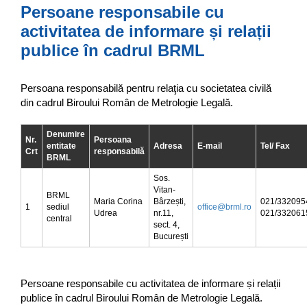
Persoane responsabile cu
activitatea de informare și relații
publice în cadrul BRML
Persoana responsabilă pentru relaţia cu societatea civilă
din cadrul Biroului Român de Metrologie Legală.
Denumire
Nr.
Persoana
entitate
Adresa
E-mail
Tel/ Fax
Crt
responsabilă
BRML
Sos.
Vitan-
BRML
Maria Corina
Bârzești,
021/332095
1
sediul
office@brml.ro
Udrea
nr.11,
021/332061
central
sect. 4,
București
Persoane responsabile cu activitatea de informare și relații
publice în cadrul Biroului Român de Metrologie Legală.