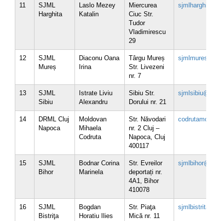
11
SJML
Laslo Mezey
Miercurea
sjmlharghita@b
Harghita
Katalin
Ciuc Str.
Tudor
Vladimirescu
29
12
SJML
Diaconu Oana
Târgu Mureș
sjmlmures@brm
Mureș
Irina
Str. Livezeni
nr. 7
13
SJML
Istrate Liviu
Sibiu Str.
sjmlsibiu@brml
Sibiu
Alexandru
Dorului nr. 21
14
DRML Cluj
Moldovan
Str. Năvodari
codrutamoldov
Napoca
Mihaela
nr. 2 Cluj –
Codruta
Napoca, Cluj
400117
15
SJML
Bodnar Corina
Str. Evreilor
sjmlbihor@brml
Bihor
Marinela
deportați nr.
4A1, Bihor
410078
16
SJML
Bogdan
Str. Piaţa
sjmlbistrita@br
Bistriţa
Horatiu Ilies
Mică nr. 11