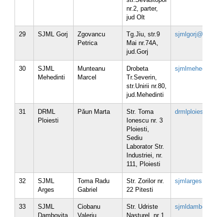
nr.2, parter,
jud Olt
29
SJML Gorj
Zgovancu
Tg.Jiu, str.9
sjmlgorj@brml.
Petrica
Mai nr.74A,
jud.Gorj
30
SJML
Munteanu
Drobeta
sjmlmehedinti
Mehedinti
Marcel
Tr.Severin,
str.Unirii nr.80,
jud.Mehedinti
31
DRML
Pǎun Marta
Str. Toma
drmlploiesti@b
Ploiesti
Ionescu nr. 3
Ploiesti,
Sediu
Laborator Str.
Industriei, nr.
111, Ploiesti
32
SJML
Toma Radu
Str. Zorilor nr.
sjmlarges@brm
Arges
Gabriel
22 Pitesti
33
SJML
Ciobanu
Str. Udriste
sjmldambovita
Dambovita
Valeriu
Nasturel, nr 1,