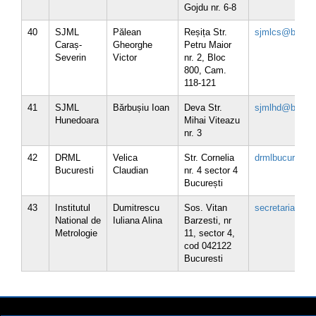
Gojdu nr. 6-8
40
SJML
Pălean
Reșița Str.
sjmlcs@brml.r
Caraș-
Gheorghe
Petru Maior
Severin
Victor
nr. 2, Bloc
800, Cam.
118-121
41
SJML
Bărbușiu Ioan
Deva Str.
sjmlhd@brml.r
Hunedoara
Mihai Viteazu
nr. 3
42
DRML
Velica
Str. Cornelia
drmlbucuresti
Bucuresti
Claudian
nr. 4 sector 4
București
43
Institutul
Dumitrescu
Sos. Vitan
secretariat@in
National de
Iuliana Alina
Barzesti, nr
Metrologie
11, sector 4,
cod 042122
Bucuresti