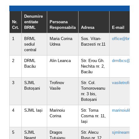
Denumire
Nr.
entitate
Persoana
Crt.
BRML
Responsabila
Adresa
E-mail
1
BRML
Maria Corina
Sos. Vitan-
office@brml.ro
sediul
Udrea
Barzesti nr.11
central
2
DRML
Alin Leanca
Str. Erou Gh.
drmlbcs@brml.
Bacău
Nechita nr. 2,
Bacău
3
SJML
Trofinov
Str. Col.
vasiletrofinov
Botoșani
Vasile
Tomoroveanu
nr. 3 bis,
Botoșani
4
SJML Iași
Marinoiu
Str. Toma
marinoiulilian
Corina
Cosma nr. 11,
Iași
5
SJML
Dragos
Str. Alecu
sjmlneamt@brm
Neamț
Tutuianu
Ruso nr. 12