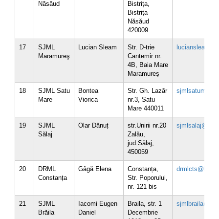
Năsăud
Bistriţa,
Bistriţa
Năsăud
420009
17
SJML
Lucian Sleam
Str. D-trie
luciansleam@b
Maramureş
Cantemir nr.
4B, Baia Mare
Maramureş
18
SJML Satu
Bontea
Str. Gh. Lazăr
sjmlsatumare@
Mare
Viorica
nr.3, Satu
Mare 440011
19
SJML
Olar Dănuț
str.Unirii nr.20
sjmlsalaj@brml
Sălaj
Zalău,
jud.Sălaj,
450059
20
DRML
Gâgă Elena
Constanța,
drmlcts@brml.
Constanța
Str. Poporului,
nr. 121 bis
21
SJML
Iacomi Eugen
Braila, str. 1
sjmlbraila@brm
Brăila
Daniel
Decembrie