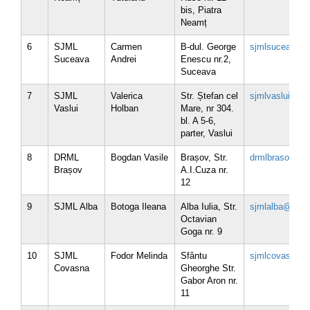
bis, Piatra
Neamț
6
SJML
Carmen
B-dul. George
sjmlsuceava@b
Suceava
Andrei
Enescu nr.2,
Suceava
7
SJML
Valerica
Str. Ștefan cel
sjmlvaslui@brm
Vaslui
Holban
Mare, nr 304.
bl. A 5-6,
parter, Vaslui
8
DRML
Bogdan Vasile
Brașov, Str.
drmlbrasov@br
Brașov
A.I.Cuza nr.
12
9
SJML Alba
Botoga Ileana
Alba Iulia, Str.
sjmlalba@brml
Octavian
Goga nr. 9
10
SJML
Fodor Melinda
Sfântu
sjmlcovasna@b
Covasna
Gheorghe Str.
Gabor Aron nr.
11