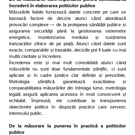
încrederii în elaborarea politicilor publice
Măsurările fiabile furnizează datele concrete pe care se
bazează factorii de decizie atunci când abordează
provocări complexe — de la protejarea sănătății publice și
asigurarea securităţii până la gestionarea sistemelor
energetice, monitorizarea mediului și susținerea
tranzacțiilor zilnice de pe piață. Atunci când datele sunt
exacte, comparabile și trasabile, deciziile pot fi luate cu mai
multă claritate și încredere.
Încrederea este și mai mult consolidată atunci când
măsurările nu sunt doar fundamentate științific, ci sunt
aplicate și în cadre juridice clar definite și previzibile.
Metrologia științifică garantează exactitatea și
comparabilitatea măsurărilor din întreaga lume, metrologia
legală asigură aplicarea acestora în mod consecvent și
echitabil. Împreună, ele contribuie la transpunerea
obiectivelor politice în dispoziții practice care servesc
interesului public.
De la măsurare la punerea în practică a politicilor
publice