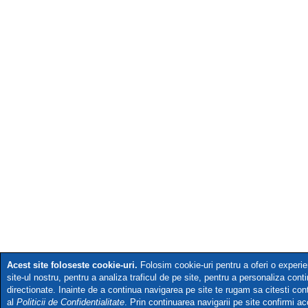
Acest site foloseste cookie-uri.
Folosim cookie-uri pentru a oferi o exper
site-ul nostru, pentru a analiza traficul de pe site, pentru a personaliza conti
directionate. Inainte de a continua navigarea pe site te rugam sa citesti co
al
Politicii de Confidentialitate
. Prin continuarea navigarii pe site confirmi acc