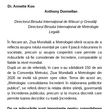
Dr. Annette Koo
Anthony Donnellan
Directorul Biroului Internaţional de Măsuri şi Greutăţi
Directorul Biroului Internaţional de Metrologie
Legală
În fiecare an, Ziua Mondială a Metrologiei oferă ocazia de a
reflecta asupra rolului esențial pe care îl joacă măsurarea în
societate, precum și asupra cooperării care permite ca
măsurările să fie considerate de încredere, comparabile și
fiabile la nivel mondial.
După un an de referință, în care s-au sărbătorit 150 de ani
de la Convenția Metrului, Ziua Mondială a Metrologiei din
2026 ne invită să privim spre viitor. Tema din acest an,
„Metrologia: consolidarea încrederii în elaborarea politicilor
publice”, se referă direct la relația dintre știință, guvernanță
și încrederea publicului, precum și la munca discretă care
permite luarea deciziilor cu toată ]ncrederea.
De ce măsurările sunt importante pentru consolidarea