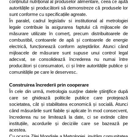
conținutul nutrițional al produselor alimentare, ceea ce ajută
autoritățile și producătorii să demonstreze că produsele lor
sunt conforme cu specificațiile agreate.
În paralel, cadrul legislativ si institutional al metrologiei
legale contribuie la asigurarea faptului că mijloacele de
măsurare utilizate în comerț, precum distribuitoarele de
combustibil, contoarele de apă și contoarele de energie
electrică, funcționează conform așteptărilor. Atunci când
mijloacele de măsurare sunt supuse unui control legal
adecvat, se consolidează încrederea nu numai între
producători și consumatori, ci și între autoritățile publice și
comunitățile pe care le deservesc.
Construirea încrederii prin cooperare
În cele din urmă, metrologia susţine datele ştiinţifice după
care se ghidează politicile publice care protejează
societatea, cât și stabilitatea economică și socială. Atunci
când măsurările sunt fiabile și aplicate în mod consecvent,
încrederea nu se limitează la date, ci se extinde către
instituțiile, acordurile și deciziile care se bazează pe
acestea.
Cu ocazia Zilei Mondiale a Metrologiei, invităm comunitatea