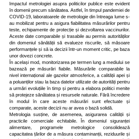
Impactul metrologiei asupra politicilor publice este evident
în domenii precum sănătatea. Astfel, în timpul pandemiei de
COVID-19, laboratoarele de metrologie din întreaga lume s-
au mobilizat pentru a asigura fiabilitatea măsurărilor pentru
teste, echipamente de protecție și dezvoltarea vaccinurilor.
Aceste date comparabile și trasabile au permis autorităților
din domeniul sănătății să evalueze riscurile, să măsoare
performanțele și să ia decizii într-un moment critic, pe baza
unor dovezi concrete.
În același mod, monitorizarea pe termen lung a mediului se
bazează pe măsurări fiabile. Măsurările comparabile la
nivel internațional ale gazelor atmosferice, a calității apei și
a poluanților stau la baza datelor utilizate de autorități pentru
a urmări evoluțiile în timp și pentru a elabora politici menite
să protejeze sănătatea și resursele naturale. Fără încredere
în modul în care aceste măsurări sunt efectuate și
comparate, aceste decizii nu ar avea o bază solidă.
Metrologia susține, de asemenea, asigurarea calității și
practicile comerciale echitabile. În domeniul siguranței
alimentare, programele metrologice consolidează
capacitatea țărilor de a măsura contaminanții, reziduurile și