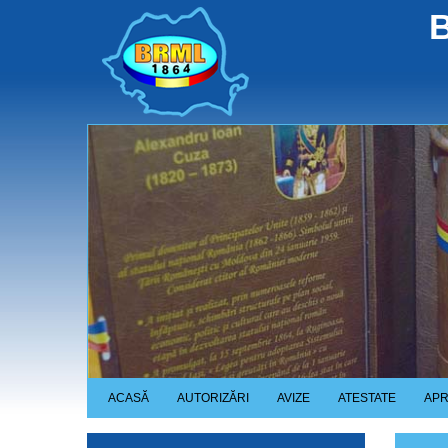
Skip
B
to
main
content
ACASĂ
AUTORIZĂRI
AVIZE
ATESTATE
APR