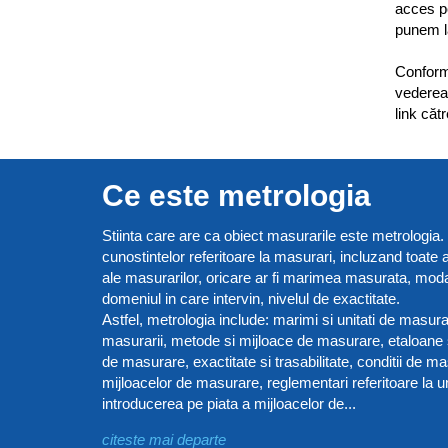
acces pe
punem la
Conform 
vederea 
link căt
Ce este metrologia
Stiinta care are ca obiect masurarile este metrologia. 
cunostintelor referitoare la masurari, incluzand toate a
ale masurarilor, oricare ar fi marimea masurata, modali
domeniul in care intervin, nivelul de exactitate.
Astfel, metrologia include: marimi si unitati de masura
masurarii, metode si mijloace de masurare, etaloane si
de masurare, exactitate si trasabilitate, conditii de ma
mijloacelor de masurare, reglementari referitoare la un
introducerea pe piata a mijloacelor de...
citeste mai departe