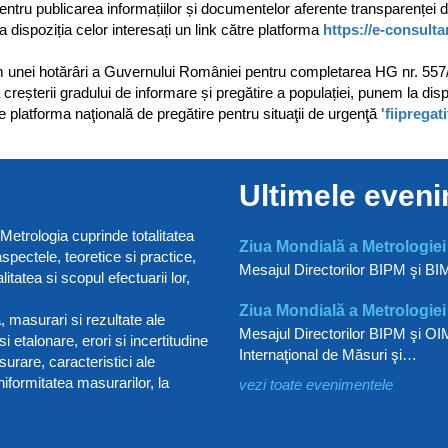
ntru publicarea informațiilor și documentelor aferente transparenței dec
 dispoziția celor interesați un link către platforma
https://e-consulta
unei hotărâri a Guvernului României pentru completarea HG nr. 557/2
creșterii gradului de informare și pregătire a populației, punem la dispoz
re platforma naţională de pregătire pentru situaţii de urgenţă
'fiipregati
Ultimele even
Metrologia cuprinde totalitatea
Ziua Mondială a Metrologiei
spectele, teoretice si practice,
Mesajul Directorilor BIPM şi BI
tatea si scopul efectuarii lor,
Ziua Mondială a Metrologiei
, masurari si rezultate ale
Mesajul Directorilor BIPM şi OIM
 etalonare, erori si incertitudine
Internaţional de Măsuri şi…
surare, caracteristici ale
iformitatea masurarilor, la
vezi toate evenimentele