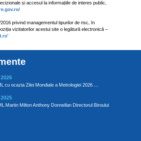
izionale și accesul la informațiile de interes public,
re.gov.ro/
016 privind managementul tipurilor de risc, în
iția vizitatorilor acestui site o legătură electronică –
t.ro'
imente
 2026
ML cu ocazia Zilei Mondiale a Metrologiei 2026 …
 2025
L Martin Milton Anthony Donnellan Directorul Biroului