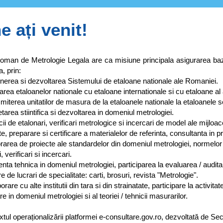
e ați venit!
oman de Metrologie Legala are ca misiune principala asigurarea bazei st
, prin:
erea si dezvoltarea Sistemului de etaloane nationale ale Romaniei.
rea etaloanelor nationale cu etaloane internationale si cu etaloane al al
iterea unitatilor de masura de la etaloanele nationale la etaloanele 
area stiintifica si dezvoltarea in domeniul metrologiei.
ii de etalonari, verificari metrologice si incercari de model ale mijloa
te, preparare si certificare a materialelor de referinta, consultanta in 
area de proiecte ale standardelor din domeniul metrologiei, normelor t
, verificari si incercari.
nta tehnica in domeniul metrologiei, participarea la evaluarea / audita
e de lucrari de specialitate: carti, brosuri, revista "Metrologie".
rare cu alte institutii din tara si din strainatate, participare la activit
e in domeniul metrologiei si al teoriei / tehnicii masurarilor.
xtul operaționalizării platformei e-consultare.gov.ro, dezvoltată de Se