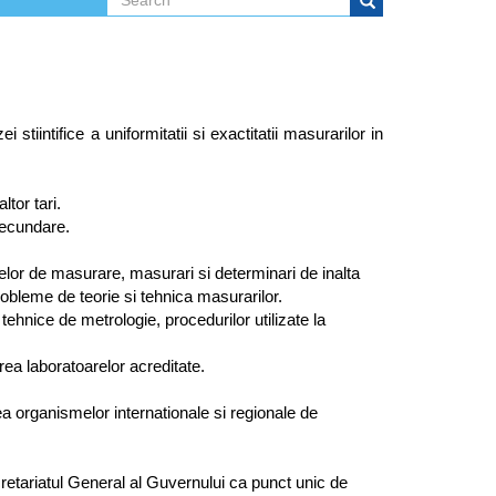
Search form
Search
iintifice a uniformitatii si exactitatii masurarilor in
tor tari.
secundare.
celor de masurare, masurari si determinari de inalta
probleme de teorie si tehnica masurarilor.
ehnice de metrologie, procedurilor utilizate la
rea laboratoarelor acreditate.
atea organismelor internationale si regionale de
cretariatul General al Guvernului ca punct unic de