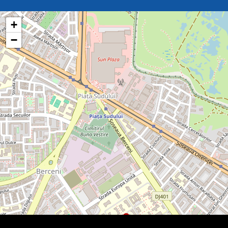
gmaps harta
+
−