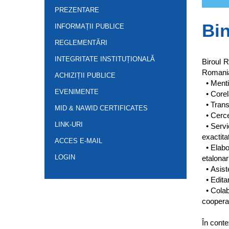
PREZENTARE
Bin
INFORMAȚII PUBLICE
REGLEMENTĂRI
INTEGRITATE INSTITUȚIONALĂ
Biroul R
Romania
ACHIZIȚII PUBLICE
• Mentin
EVENIMENTE
• Corela
• Transm
MID & NAWID CERTIFICATES
• Cercet
LINK-URI
• Servic
exactita
ACCES E-MAIL
• Elabor
LOGIN
etalonari
• Asiste
• Editar
• Colabo
cooperar
În conte