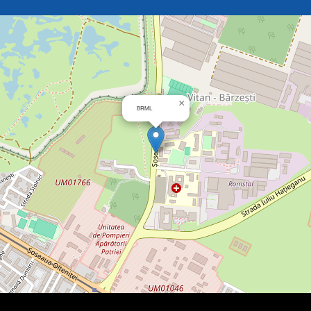
×
BRML