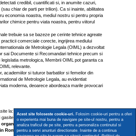
ectati credibil, cuantificati si, in anumite cazuri,
au chiar de parti per trilion). Ca si inainte, abilitatea
ru economia noastra, mediul nostru si pentru propria
lor chimice pentru viata noastra, pentru viitorul
onale trebuie sa se bazeze pe cerinte tehnice agreate
practicii comerciale corecte, ingrijirea mediului
Internationala de Metrologie Legala (OIML) a dezvoltat
ilor sai Documente si Recomandari tehnice precum si
si legislatia metrologica, Membrii OIML pot garanta ca
e OIML relevante.
 academiilor si tuturor barbatilor si femeilor din
ternational de Metrologie Legala, au evidentiat
n viata moderna, deoarece abordeaza marile provocari
site la:
www.bipm.org
Acest site foloseste cookie-uri.
Folosim cookie-uri pentru a oferi
 gasite la:
www.oiml.org
o experienta mai buna de navigare pe site-ul nostru, pentru a
in organizarea Biroului Roman de Metrologie
analiza traficul de pe site, pentru a personaliza continutul si
r din Romania-ROLAB.
pentru a servi anunturi directionate. Inainte de a continua
navigarea pe site te rugam sa citesti continutul
Politicii de