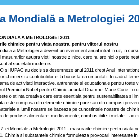
a Mondială a Metrologiei 2
ONDIALA A METROLOGIEI 2011
ile chimice pentru viata noastra, pentru viitorul nostru
diala a Metrologiei a devenit un eveniment anual intrat in uz, in curs
 masurarilor asupra vietii noastre zilnice, care nu are nici o parte n
ut al societatii moderne.
si IUPAC au decis sa desemneze anul 2011 drept Anul International 
ilor chimiei si a contributiilor ei la bunastarea umanitatii. In cadrul tem
gama de activitati interactive, antrenante si educationale pentru toat
ul Premiului Nobel pentru Chimie acordat Doamnei Marie Curie - o oport
ste o stiinta creativa care este esentiala pentru sustenabilitatea si im
ta este compusa din elemente chimice pure sau din compusi proveniti
materiale a lumii noastre se bazeaza pe cunostintele noastre de chimi
a de produse alimentare, medicamente, combustibili si metale – adica
Zilei Mondiale a Metrologiei 2011 - masurarile chimice pentru viata no
. Chimia si substantele chimice formuleaza provocari interesante in