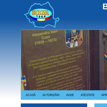
Skip
B
to
main
content
ACASĂ
AUTORIZĂRI
AVIZE
ATESTATE
APR