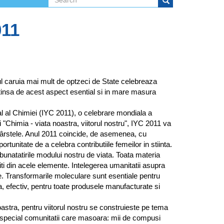
Search form
Search
011
ul caruia mai mult de optzeci de State celebreaza
eatinsa de acest aspect esential si in mare masura
al Chimiei (IYC 2011), o celebrare mondiala a
ei "Chimia - viata noastra, viitorul nostru", IYC 2011 va
e vârstele. Anul 2011 coincide, de asemenea, cu
unitate de a celebra contributiile femeilor in stiinta.
bunatatirile modului nostru de viata. Toata materia
 din acele elemente. Intelegerea umanitatii asupra
e. Transformarile moleculare sunt esentiale pentru
, efectiv, pentru toate produsele manufacturate si
astra, pentru viitorul nostru se construieste pe tema
 special comunitatii care masoara: mii de compusi