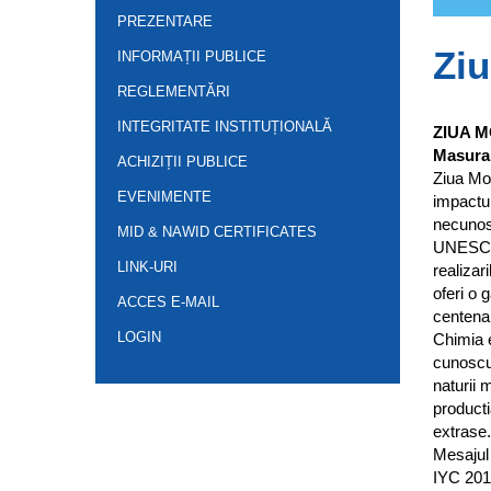
PREZENTARE
Ziu
INFORMAȚII PUBLICE
REGLEMENTĂRI
INTEGRITATE INSTITUȚIONALĂ
ZIUA M
Masurar
ACHIZIȚII PUBLICE
Ziua Mon
EVENIMENTE
impactul
necunosc
MID & NAWID CERTIFICATES
UNESCO 
LINK-URI
realizar
oferi o 
ACCES E-MAIL
centenar
LOGIN
Chimia e
cunoscu
naturii 
producti
extrase.
Mesajul 
IYC 2011