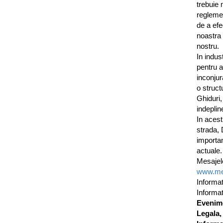
trebuie 
reglemen
de a efe
noastra 
nostru.
In indus
pentru a
inconjur
o struct
Ghiduri,
indeplin
In acest
strada, 
importan
actuale.
Mesajele
www.met
Informat
Informat
Evenime
Legala,