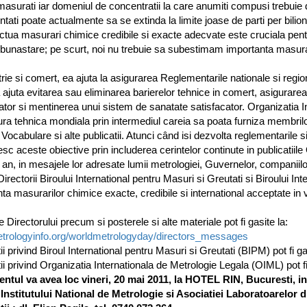
masurati iar domeniul de concentratii la care anumiti compusi trebuie det
tati poate actualmente sa se extinda la limite joase de parti per bilion (s
ctua masurari chimice credibile si exacte adecvate este cruciala pent
bunastare; pe scurt, noi nu trebuie sa subestimam importanta masurari
trie si comert, ea ajuta la asigurarea Reglementarile nationale si regi
 ajuta evitarea sau eliminarea barierelor tehnice in comert, asigurarea 
ator si mentinerea unui sistem de sanatate satisfacator. Organizatia 
ura tehnica mondiala prin intermediul careia sa poata furniza membr
 Vocabulare si alte publicatii. Atunci când isi dezvolta reglementarile 
esc aceste obiective prin includerea cerintelor continute in publicatiil
 an, in mesajele lor adresate lumii metrologiei, Guvernelor, companiilor,
Directorii Biroului International pentru Masuri si Greutati si Biroului In
ta masurarilor chimice exacte, credibile si international acceptate i
 Directorului precum si posterele si alte materiale pot fi gasite la:
rologyinfo.org/worldmetrologyday/directors_messages
ii privind Biroul International pentru Masuri si Greutati (BIPM) pot fi ga
ii privind Organizatia Internationala de Metrologie Legala (OIML) pot fi
ntul va avea loc vineri, 20 mai 2011, la HOTEL RIN, Bucuresti, 
 Institutului National de Metrologie si Asociatiei Laboratoarelo