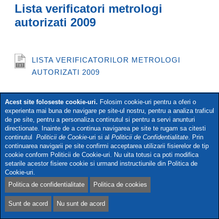
Lista verificatori metrologi
autorizati 2009
LISTA VERIFICATORILOR METROLOGI
AUTORIZATI 2009
Acest site foloseste cookie-uri.
Folosim cookie-uri pentru a oferi o
experienta mai buna de navigare pe site-ul nostru, pentru a analiza traficul
Politica de confidenţialitate
Politica de cookie-uri
de pe site, pentru a personaliza continutul si pentru a servi anunturi
Termeni și condiții
directionate. Inainte de a continua navigarea pe site te rugam sa citesti
Copyright © 2026
Biroul Român de Metrologie Legalã
continutul
Politicii de Cookie-
uri si al
Politicii de Confidentialitate
. Prin
continuarea navigarii pe site confirmi acceptarea utilizarii fisierelor de tip
Web development: Webart
cookie conform Politicii de Cookie-uri. Nu uita totusi ca poti modifica
setarile acestor fisiere cookie si urmand instructiunile din Politica de
Cookie-uri.
Politica de confidentialitate
Politica de cookies
Sunt de acord
Nu sunt de acord