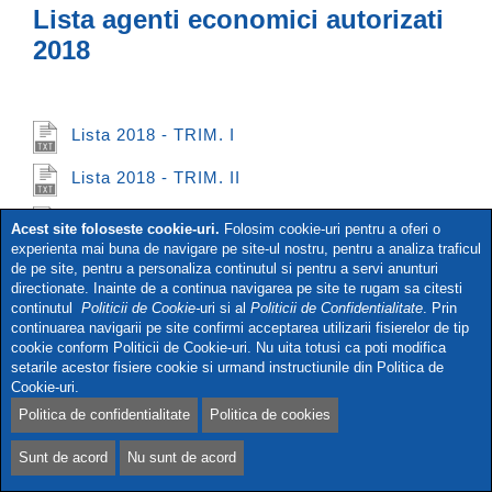
Lista agenti economici autorizati
2018
Lista 2018 - TRIM. I
Lista 2018 - TRIM. II
Lista 2018 - TRIM. III
Acest site foloseste cookie-uri.
Folosim cookie-uri pentru a oferi o
experienta mai buna de navigare pe site-ul nostru, pentru a analiza traficul
Lista 2018 - TRIM. IV
de pe site, pentru a personaliza continutul si pentru a servi anunturi
directionate. Inainte de a continua navigarea pe site te rugam sa citesti
continutul
Politicii de Cookie-
uri si al
Politicii de Confidentialitate
. Prin
continuarea navigarii pe site confirmi acceptarea utilizarii fisierelor de tip
cookie conform Politicii de Cookie-uri. Nu uita totusi ca poti modifica
Politica de confidenţialitate
Politica de cookie-uri
setarile acestor fisiere cookie si urmand instructiunile din Politica de
Termeni și condiții
Cookie-uri.
Copyright © 2026
Biroul Român de Metrologie Legalã
Politica de confidentialitate
Politica de cookies
Web development: Webart
Sunt de acord
Nu sunt de acord