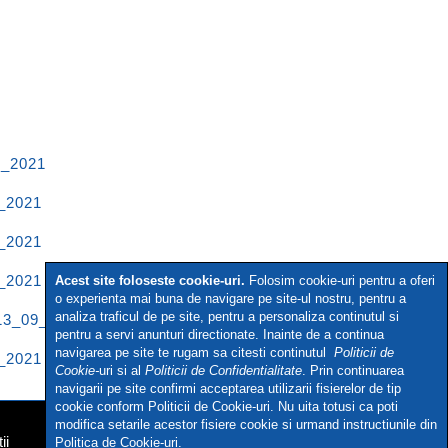
0_2021
_2021
_2021
_2021
Acest site foloseste cookie-uri.
Folosim cookie-uri pentru a oferi
o experienta mai buna de navigare pe site-ul nostru, pentru a
analiza traficul de pe site, pentru a personaliza continutul si
13_09_2021
pentru a servi anunturi directionate. Inainte de a continua
navigarea pe site te rugam sa citesti continutul
Politicii de
_2021
Cookie-
uri si al
Politicii de Confidentialitate
. Prin continuarea
navigarii pe site confirmi acceptarea utilizarii fisierelor de tip
cookie conform Politicii de Cookie-uri. Nu uita totusi ca poti
modifica setarile acestor fisiere cookie si urmand instructiunile din
ii
Politica de Cookie-uri.