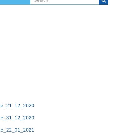
Search form
Search
de_21_12_2020
de_31_12_2020
de_22_01_2021