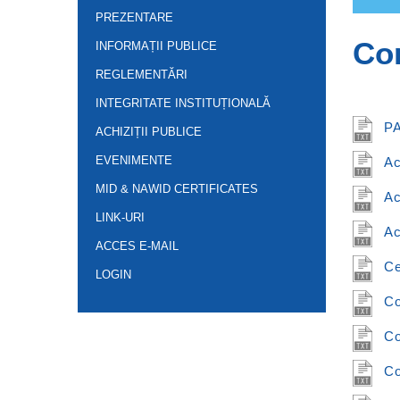
PREZENTARE
Con
INFORMAȚII PUBLICE
REGLEMENTĂRI
INTEGRITATE INSTITUȚIONALĂ
P
ACHIZIȚII PUBLICE
EVENIMENTE
Ac
MID & NAWID CERTIFICATES
Ac
LINK-URI
Ac
ACCES E-MAIL
Ce
LOGIN
Co
Co
Co