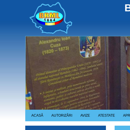
Skip
B
to
main
content
ACASĂ
AUTORIZĂRI
AVIZE
ATESTATE
APR