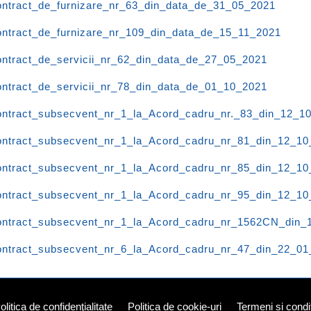
ntract_de_furnizare_nr_63_din_data_de_31_05_2021
ntract_de_furnizare_nr_109_din_data_de_15_11_2021
ntract_de_servicii_nr_62_din_data_de_27_05_2021
ntract_de_servicii_nr_78_din_data_de_01_10_2021
ntract_subsecvent_nr_1_la_Acord_cadru_nr._83_din_12_1
ntract_subsecvent_nr_1_la_Acord_cadru_nr_81_din_12_10
ntract_subsecvent_nr_1_la_Acord_cadru_nr_85_din_12_10
ntract_subsecvent_nr_1_la_Acord_cadru_nr_95_din_12_10
ntract_subsecvent_nr_1_la_Acord_cadru_nr_1562CN_din_
ntract_subsecvent_nr_6_la_Acord_cadru_nr_47_din_22_01
olitica de confidenţialitate
Politica de cookie-uri
Termeni și condiț