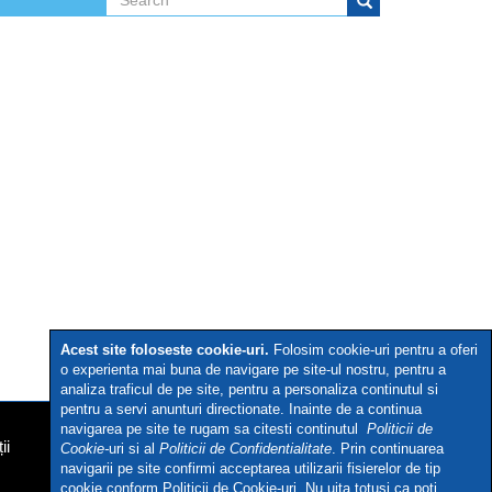
Search form
Search
Acest site foloseste cookie-uri.
Folosim cookie-uri pentru a oferi
o experienta mai buna de navigare pe site-ul nostru, pentru a
analiza traficul de pe site, pentru a personaliza continutul si
pentru a servi anunturi directionate. Inainte de a continua
navigarea pe site te rugam sa citesti continutul
Politicii de
ii
Cookie-
uri si al
Politicii de Confidentialitate
. Prin continuarea
navigarii pe site confirmi acceptarea utilizarii fisierelor de tip
cookie conform Politicii de Cookie-uri. Nu uita totusi ca poti