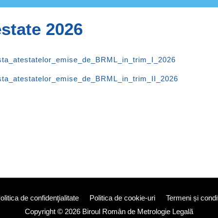
state 2026
sta_atestatelor_emise_de_BRML_in_trim_I_2026
sta_atestatelor_emise_de_BRML_in_trim_II_2026
olitica de confidenţialitate
Politica de cookie-uri
Termeni și condiț
Copyright © 2026
Biroul Român de Metrologie Legalã