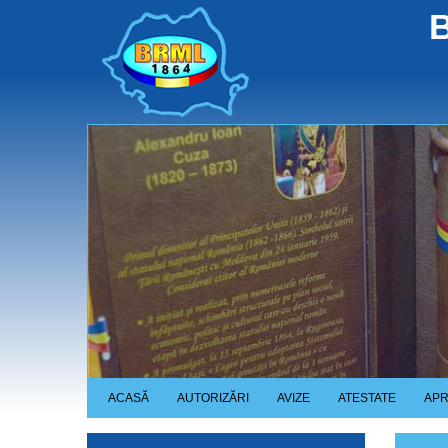
Skip
B
to
main
content
ACASĂ
AUTORIZĂRI
AVIZE
ATESTATE
APR