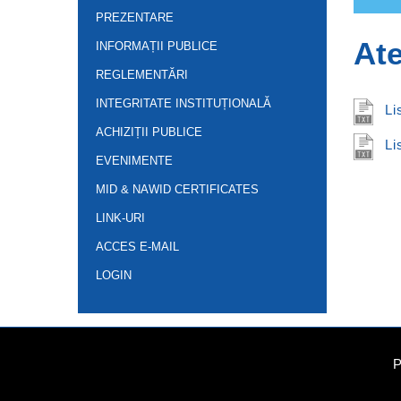
PREZENTARE
Ate
INFORMAȚII PUBLICE
REGLEMENTĂRI
INTEGRITATE INSTITUȚIONALĂ
Li
ACHIZIȚII PUBLICE
Li
EVENIMENTE
MID & NAWID CERTIFICATES
LINK-URI
ACCES E-MAIL
LOGIN
P