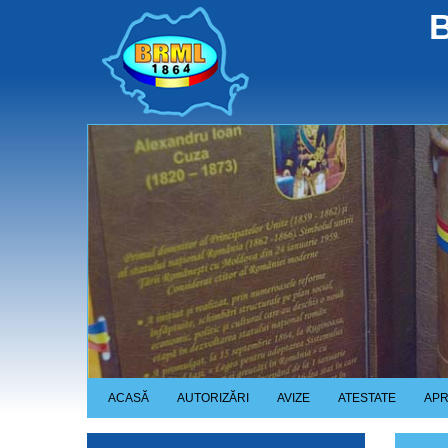
Skip
B
to
main
content
ACASĂ
AUTORIZĂRI
AVIZE
ATESTATE
APR