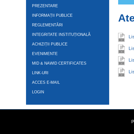
PREZENTARE
Ate
INFORMAȚII PUBLICE
REGLEMENTĂRI
INTEGRITATE INSTITUȚIONALĂ
Li
ACHIZIȚII PUBLICE
Li
EVENIMENTE
Li
MID & NAWID CERTIFICATES
Li
LINK-URI
ACCES E-MAIL
LOGIN
P