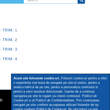
Search form
Search
- TRIM. 1
- TRIM. 2
- TRIM. 3
- TRIM. 4
Acest site foloseste cookie-uri.
Folosim cookie-uri pentru a oferi
o experienta mai buna de navigare pe site-ul nostru, pentru a
analiza traficul de pe site, pentru a personaliza continutul si
pentru a servi anunturi directionate. Inainte de a continua
navigarea pe site te rugam sa citesti continutul
Politicii de
ii
Cookie-
uri si al
Politicii de Confidentialitate
. Prin continuarea
navigarii pe site confirmi acceptarea utilizarii fisierelor de tip
cookie conform Politicii de Cookie-uri. Nu uita totusi ca poti