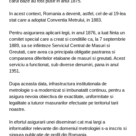
carui baze au fost puse in anul 1875.
In acest context, Romania a devenit, astfel, cel de-al 19-lea
stat care a adoptat Conventia Metrului, in 1883.
Pentru asigurarea aplicarii legii, in anul 1876, a luat fiinta un
comitet special care a creat si conditiile ca, la 7 septembrie
1889, sa se infiinteze Serviciul Central de Masuri si
Greutati, care avea ca principala obligatie pastrarea si
compararea diferitelor etaloane de masuri si greutati. Acest
serviciu a functionat, sub diverse denumiri, pana in anul
1951.
Dupa aceasta data, infrastructura institutionala de
metrologie s-a modernizat si imbunatatit continuu, pentru a
asigura nevoia obiectiva de exactitate, uniformitate si
legalitate a tuturor masurarilor efectuate pe teritoriul tarii
noastre.
In efortul asigurarii unei diseminari cat mai largi a
informatiilor relevante din domeniul metrologiei s-a inscris si
singura publicatie de profil din Romania.